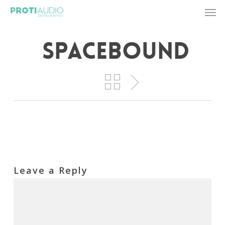
Skip
Men
to
main
content
Spacebound
Leave a Reply