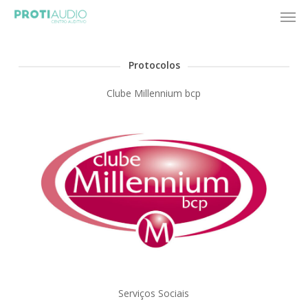
Skip
Men
to
main
content
Protocolos
Clube Millennium bcp
Serviços Sociais